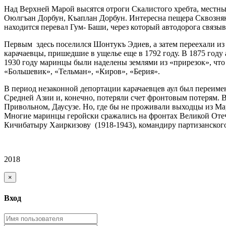
Над Верхней Марой высятся отроги Скалистого хребта, местн
Оюлгъан Дорбун, Къаплан Дорбун. Интересна пещера Сквозняк –
находится перевал Гум- Баши, через который автодорога связыв
Первым здесь поселился Шонтукъ Эдиев, а затем переехали и
карачаевцы, пришедшие в ущелье еще в 1792 году. В 1875 году
1930 году маринцы были наделены землями из «прирезок», что
«Большевик», «Тельман», «Киров», «Берия».
В период незаконной депортации карачаевцев аул был переиме
Средней Азии и, конечно, потеряли счет фронтовым потерям. В
Привольном, Даусузе. Но, где бы не проживали выходцы из Мар
Многие маринцы геройски сражались на фронтах Великой Отече
Кичибатыру Хаиркизову (1918-1943), командиру партизанского
2018
×
Вход