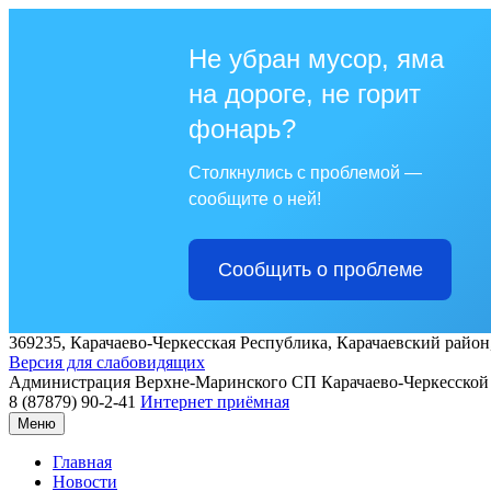
Не убран мусор, яма
на дороге, не горит
фонарь?
Столкнулись с проблемой —
сообщите о ней!
Сообщить о проблеме
369235, Карачаево-Черкесская Республика, Карачаевский район,
Версия для слабовидящих
Администрация
Верхне-Маринского СП
Карачаево-Черкесской
8 (87879) 90-2-41
Интернет приёмная
Меню
Главная
Новости