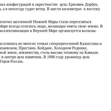
ных конфигураций в окрестностях аула: Ерюзмек Дорбун,
 а в непогоду гудит ветер. В шести километрах к востоку
е плотно заселенной Нижней Мары стали переселяться
й Маре всегда селились люди, желающие иметь свою землю. В
коллективизации в Верхней Маре организуется колхозы:
сселялись во многих точках спецпереселений Казахстана и
Чапаевском, Пристани, Койдане, Холодном Роднике,
й земле, землячеству, столь высоко чтимому на Кавказе.
 центре аула памятник. В 1996 году уроженцу аула
Героя России.