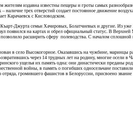
ым жителям издавна известны пещеры и гроты самых разнообраз
 наличие трех отверстий создает постоянное движение воздуха,
ает Карачаевск с Кисловодском.
з Къарт-Джурта семьи Хачировых, Болатчиевых и другие. Из уж
 аул появился на картах и обрел официальный статус. В Верхне
 позволило расширить сферу полеводства. С началом сплошной 
нован в село Высокогорное. Оказавшись на чужбине, маринцы ра
озвратившись через 14 трудных лет на родину, многие осели в 
инского ущелья их память одна: они династически преданы родно
ственной войны, в память о погибших односельчане поставили в
 отряда, громившего фашистов в Белоруссии, присвоено звание 