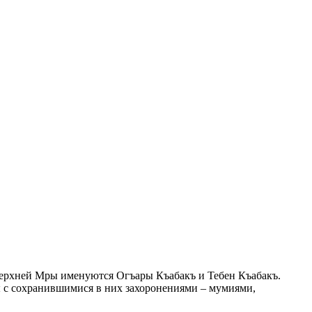
 Верхней Мры именуются Огъары Къабакъ и Тебен Къабакъ.
 с сохранившимися в них захоронениями – мумиями,